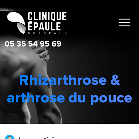
Rhizarthrose &
arthrose du pouce