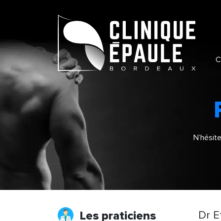
N’hésite
Les praticiens
Dr E