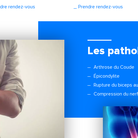
ndre
rendez
-vous
Prendre rendez-vous
Les patho
Arthrose du Coude
Épicondylite
Rupture du biceps a
Compression du nerf