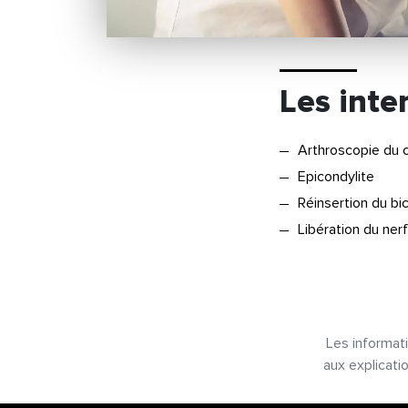
Les inte
Arthroscopie du 
Epicondylite
Réinsertion du b
Libération du ner
Les informati
aux explicati