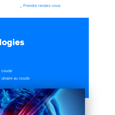
Prendre rendez-vous
logies
u coude
 ulnaire au coude